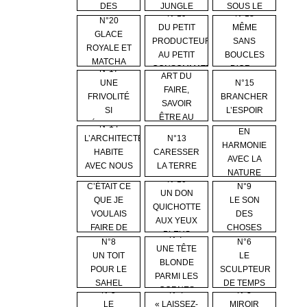
DES
JUNGLE
SOUS LE
N°19
N°18
COULEURS
SOLEIL DE...
N°20
DU PETIT
MÊME
GLACE
PRODUCTEUR
SANS
ROYALE ET
AU PETIT
BOUCLES
MATCHA
N°16
CONSOMMATEU...
D’OR…
N°17
ART DU
UNE
N°15
FAIRE,
FRIVOLITÉ
BRANCHER
SAVOIR
SI
L’ESPOIR
ÊTRE AU
N°12
NÉCESSAIRE
N°14
MONDE
EN
L’ARCHITECTE
N°13
HARMONIE
HABITE
CARESSER
AVEC LA
AVEC NOUS
LA TERRE
NATURE
N°11
!
N°10
SAUVAGE
C’ÉTAIT CE
N°9
UN DON
QUE JE
LE SON
QUICHOTTE
VOULAIS
DES
AUX YEUX
FAIRE DE
CHOSES
BLEUS
N°7
MA...
N°8
N°6
UNE TÊTE
UN TOIT
LE
BLONDE
POUR LE
SCULPTEUR
PARMI LES
SAHEL
DE TEMPS
CORNES
N°5
N°4
N°3
LE
« LAISSEZ-
MIROIR