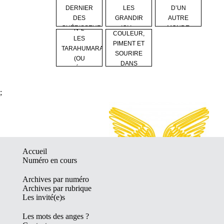
DERNIER
LES
D’UN
DES
GRANDIR
AUTRE
N°1
GUÉRISSEURS
ICI ! »
MONDE
N°2
COULEUR,
LES
PIMENT ET
TARAHUMARA
SOURIRE
(OU
DANS
RARÁMURI)
L’ASSI...
;
Accueil
Numéro en cours
Archives par numéro
Archives par rubrique
Les invité(e)s
Les mots des anges ?