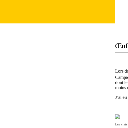
Œuf
Lors d
Campio
dont le
moins u
J’ai eu
Les vrais