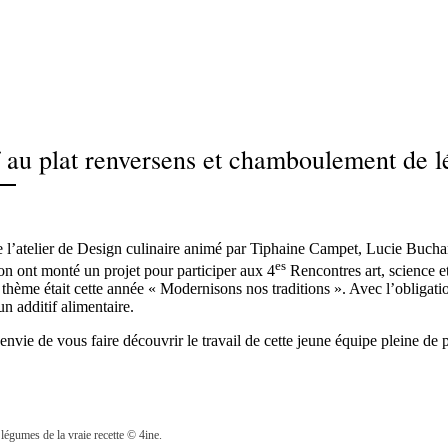
 au plat renversens et chamboulement de 
e l’atelier de Design culinaire animé par Tiphaine Campet, Lucie Bucha
es
n ont monté un projet pour participer aux 4
Rencontres art, science e
 thème était cette année « Modernisons nos traditions ». Avec l’obligatio
n additif alimentaire.
 envie de vous faire découvrir le travail de cette jeune équipe pleine de
 légumes de la vraie recette © 4ine.