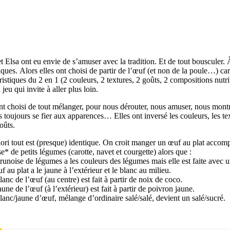
t Elsa ont eu envie de s’amuser avec la tradition. Et de tout bousculer
iques. Alors elles ont choisi de partir de l’œuf (et non de la poule…) car
ristiques du 2 en 1 (2 couleurs, 2 textures, 2 goûts, 2 compositions nutri
 jeu qui invite à aller plus loin.
nt choisi de tout mélanger, pour nous dérouter, nous amuser, nous montr
s toujours se fier aux apparences… Elles ont inversé les couleurs, les te
goûts.
iori tout est (presque) identique. On croit manger un œuf au plat acco
e* de petits légumes (carotte, navet et courgette) alors que :
runoise de légumes a les couleurs des légumes mais elle est faite avec 
f au plat a le jaune à l’extérieur et le blanc au milieu.
lanc de l’œuf (au centre) est fait à partir de noix de coco.
aune de l’œuf (à l’extérieur) est fait à partir de poivron jaune.
lanc/jaune d’œuf, mélange d’ordinaire salé/salé, devient un salé/sucré.