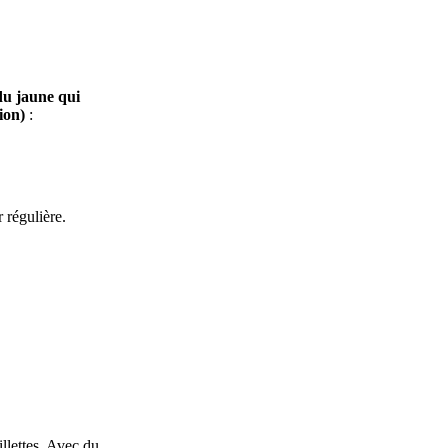
du jaune qui
tion)
:
 régulière.
llettes. Avec du