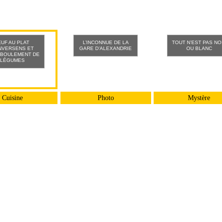
UF AU PLAT
L’INCONNUE DE LA
TOUT N’EST PAS NO
NVERSENS ET
GARE D’ALEXANDRIE
OU BLANC
BOULEMENT DE
LÉGUMES
Cuisine
Photo
Mystère