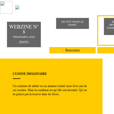
UN TOIT POUR LE
Œ
WEBZINE N°
SAHEL
RE
CHAM
8
PRINTEMPS 2009
Rencontre
CUISINE IMAGINAIRE
Un cuisinier de métier ou un amateur éclairé nous livre une de
ses recettes. Mais la condition est qu’elle soit inventée. Qu’on
ne puisse pas la trouver dans les livres.