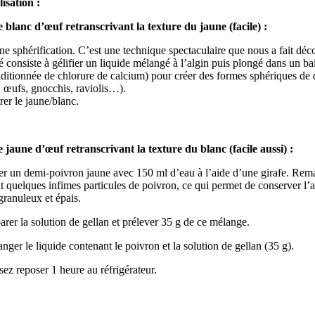
isation :
e blanc d’œuf retranscrivant la texture du jaune (facile) :
ne sphérification. C’est une technique spectaculaire que nous a fait déco
 consiste à gélifier un liquide mélangé à l’algin puis plongé dans un ba
ditionnée de chlorure de calcium) pour créer des formes sphériques de di
, œufs, gnocchis, raviolis…).
er le jaune/blanc.
e jaune d’œuf retranscrivant la texture du blanc (facile aussi) :
r un demi-poivron jaune avec 150 ml d’eau à l’aide d’une girafe. Remar
t quelques infimes particules de poivron, ce qui permet de conserver l’
ranuleux et épais.
rer la solution de gellan et prélever 35 g de ce mélange.
ger le liquide contenant le poivron et la solution de gellan (35 g).
ez reposer 1 heure au réfrigérateur.