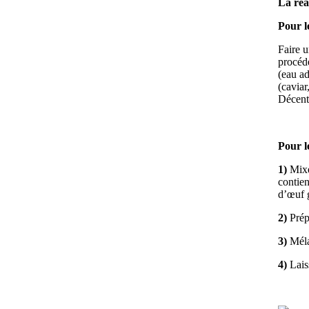
La réal
Pour l
Faire u
procédé
(eau ad
(caviar
Décentr
Pour l
1)
Mixe
contien
d’œuf g
2)
Prépa
3)
Mélan
4)
Laiss