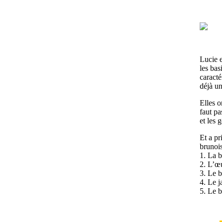
Lucie e
les bas
caracté
déjà un
Elles o
faut pa
et les 
Et a pr
brunois
1. La b
2. L’œu
3. Le b
4. Le j
5. Le b