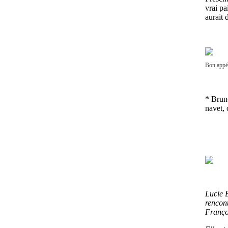
vrai pa
aurait 
Bon appét
* Bruno
navet, 
Lucie 
rencont
Franço