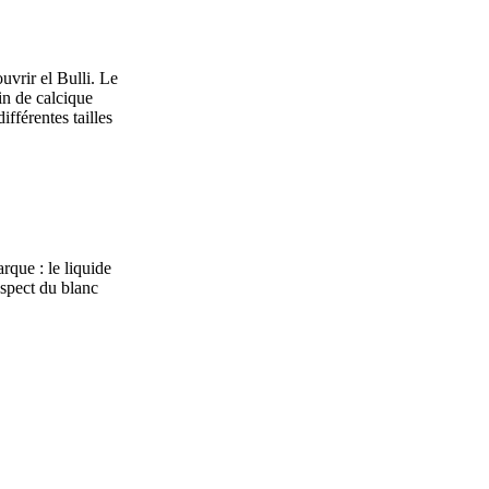
uvrir el Bulli. Le
in de calcique
fférentes tailles
que : le liquide
aspect du blanc