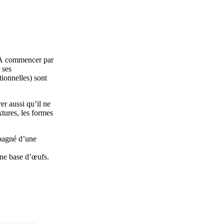
. À commencer par
 ses
tionnelles) sont
er aussi qu’il ne
xtures, les formes
mpagné d’une
une base d’œufs.