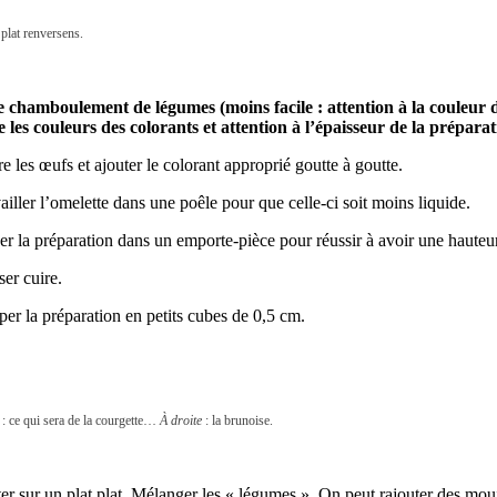
plat renversens.
e chamboulement de légumes (moins facile : attention à la couleur 
e les couleurs des colorants et attention à l’épaisseur de la prépara
e les œufs et ajouter le colorant approprié goutte à goutte.
iller l’omelette dans une poêle pour que celle-ci soit moins liquide.
r la préparation dans un emporte-pièce pour réussir à avoir une hauteur
er cuire.
er la préparation en petits cubes de 0,5 cm.
: ce qui sera de la courgette…
À droite
: la brunoise.
er sur un plat plat. Mélanger les « légumes ». On peut rajouter des moui