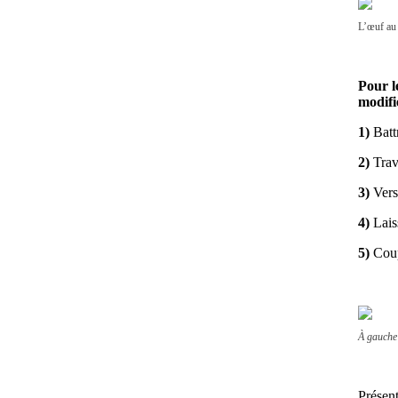
L’œuf au 
Pour l
modifi
1)
Battr
2)
Trava
3)
Verse
4)
Laiss
5)
Coup
À gauche
Présent