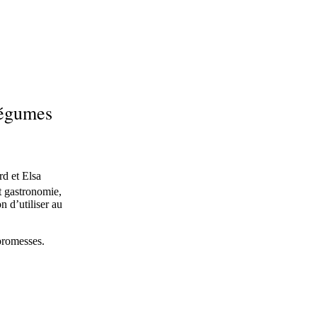
légumes
rd et Elsa
t gastronomie,
n d’utiliser au
 promesses.