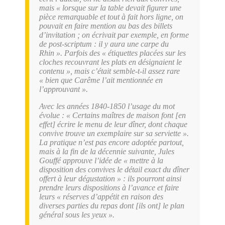
mais « lorsque sur la table devait figurer une
pièce remarquable et tout à fait hors ligne, on
pouvait en faire mention au bas des billets
d’invitation ; on écrivait par exemple, en forme
de post-scriptum : il y aura une carpe du
Rhin ». Parfois des « étiquettes placées sur les
cloches recouvrant les plats en désignaient le
contenu », mais c’était semble-t-il assez rare
« bien que Carême l’ait mentionnée en
l’approuvant ».
Avec les années 1840-1850 l’usage du mot
évolue : « Certains maîtres de maison font [en
effet] écrire le menu de leur dîner, dont chaque
convive trouve un exemplaire sur sa serviette ».
La pratique n’est pas encore adoptée partout,
mais à la fin de la décennie suivante, Jules
Gouffé approuve l’idée de « mettre à la
disposition des convives le détail exact du dîner
offert à leur dégustation » : ils pourront ainsi
prendre leurs dispositions à l’avance et faire
leurs « réserves d’appétit en raison des
diverses parties du repas dont [ils ont] le plan
général sous les yeux ».