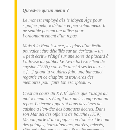
Qu’est-ce qu’un menu ?
Le mot est employé dès le Moyen Âge pour
signifier petit, « détail » et peu volumineux. Il
ne semble pas encore utilisé pour
l’ordonnancement d’un repas.
Mais à la Renaissance, les plats d’un festin
pouvaient être détaillés sur un écriteau – un
« petit écrit » rédigé sur une sorte de placard à
l’adresse du public. Le
Livre fort excellent de
cuysine
(1555) conseille ainsi à ses lecteurs :
«
[…]
quant tu vouldras faire ung bancquet
regarde en ce chapitre tu trouveras des
memoires pour faire ton escripteau ».
e
C’est au cours du XVIII
siècle que l’usage du
mot « menu » s’élargit aux mets composant un
repas. Le terme apparaît dans des livres de
cuisine à l’en-tête des banquets décrits. Dans
son
Manuel des officiers de bouche
(1759),
Menon parle d’un « papier où l’on écrit le nom
des potages, hors-d’œuvres, entrées, relevés,
rôts, salades, sauces, gros & petits entremets