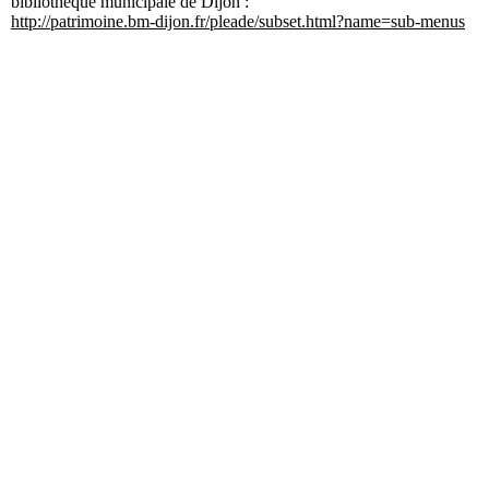
bibliothèque municipale de Dijon :
http://patrimoine.bm-dijon.fr/pleade/subset.html?name=sub-menus