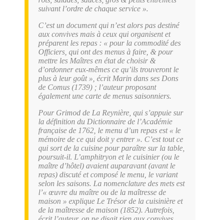
suivant l’ordre de chaque service ».
C’est un document qui n’est alors pas destiné
aux convives mais à ceux qui organisent et
préparent les repas : « pour la commodité des
Officiers, qui ont des menus à faire, & pour
mettre les Maîtres en état de choisir &
d’ordonner eux-mêmes ce qu’ils trouveront le
plus à leur goût », écrit Marin dans ses
Dons
de Comus
(1739) ; l’auteur proposant
également une carte de menus saisonniers.
Pour Grimod de La Reynière, qui s’appuie sur
la définition du Dictionnaire de l’Académie
française de 1762, le menu d’un repas est « le
mémoire de ce qui doit y entrer ». C’est tout ce
qui sort de la cuisine pour paraître sur la table,
poursuit-il. L’amphitryon et le cuisinier (ou le
maître d’hôtel) avaient auparavant (avant le
repas) discuté et composé le menu, le variant
selon les saisons. La nomenclature des mets est
l’« œuvre du maître ou de la maîtresse de
maison » explique Le Trésor de la cuisinière et
de la maîtresse de maison (1852). Autrefois,
écrit l’auteur, on ne disait rien aux convives,