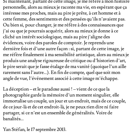
Si maintenant, partant de cette image, je me réfère à mon histoire
personnelle, alors au mieux je raconte ma vie, en espérant que ça
intéresse mes proches, mais au pire je prête, à cet homme et à
cette femme, des sentiments et des pensées qu’ils n’avaient pas.
Ou bien si, pour changer, je me réfère à des connaissances que
j’ai ou que je pourrais acquérir, alors au mieux je donne à ce
cliché un intérêt sociologique, mais au pire j’aligne des
évidences, voire des paroles de comptoir. Je reprends une
dernière fois et d’une autre façon : si, partant de cette image, je
me réfère finalement à ma sensibilité artistique, alors au mieux je
produis une analyse rigoureuse de critique ou d’historien d’art,
le pire serait que je fasse étalage de ma vanité (quoique l’un aille
rarement sans l’autre…). En fin de compte, quel que soit mon
angle de vue, l’événement associé à cette image m’échappe.
La déception – et le paradoxe aussi ! – vient de ce que la
photographie garde la mémoire d’un moment singulier, elle
immortalise un couple, un jour et un endroit, mais de ce couple,
de ce jour-là et de cet endroit-là, je ne peux rien dire ni faire
partager, si ce n’est un ensemble de généralités. Voire de
banalités…
Yan Stéfan, le 17 septembre 2013.