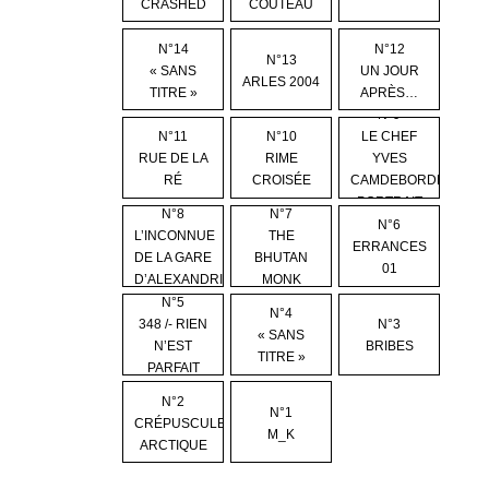
CRASHED
COUTEAU
N°14
N°12
N°13
« SANS
UN JOUR
ARLES 2004
TITRE »
APRÈS…
N°9
N°11
N°10
LE CHEF
RUE DE LA
RIME
YVES
RÉ
CROISÉE
CAMDEBORDE,
PORTRAIT
N°8
N°7
N°6
L’INCONNUE
THE
ERRANCES
DE LA GARE
BHUTAN
01
D’ALEXANDRIE
MONK
N°5
N°4
348 /- RIEN
N°3
« SANS
N’EST
BRIBES
TITRE »
PARFAIT
N°2
N°1
CRÉPUSCULE
M_K
ARCTIQUE