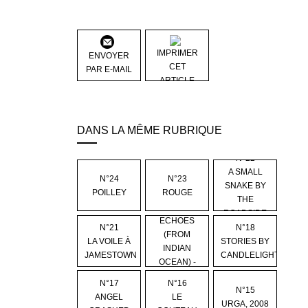
IMPRIMER
ENVOYER
CET
PAR E-MAIL
ARTICLE
DANS LA MÊME RUBRIQUE
N°22
A SMALL
N°24
N°23
SNAKE BY
POILLEY
ROUGE
THE
N°19
ROADSIDE
ECHOES
N°21
N°18
(FROM
LA VOILE À
STORIES BY
INDIAN
JAMESTOWN
CANDLELIGHT
OCEAN) -
TN1520
N°17
N°16
N°15
ANGEL
LE
URGA, 2008