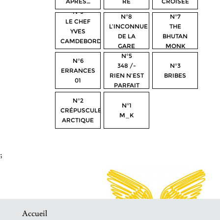
APRÈS…
RÉ
CROISÉE
N°9
N°8
N°7
LE CHEF
L’INCONNUE
THE
YVES
DE LA
BHUTAN
CAMDEBORDE,
GARE
MONK
PORTRAIT
D’ALEXANDRIE
N°5
N°6
348 /-
N°3
ERRANCES
RIEN N’EST
BRIBES
01
PARFAIT
N°2
N°1
CRÉPUSCULE
M_K
ARCTIQUE
;
Accueil