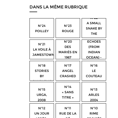
DANS LA MÊME RUBRIQUE
N°22
A SMALL
N°24
N°23
SNAKE BY
POILLEY
ROUGE
THE
N°19
ROADSIDE
N°20
ECHOES
N°21
DES
(FROM
LA VOILE À
MARIÉS EN
INDIAN
JAMESTOWN
1967
OCEAN) -
TN1520
N°18
N°17
N°16
STORIES
ANGEL
LE
BY
CRASHED
COUTEAU
CANDLELIGHT
N°14
N°15
N°13
« SANS
URGA,
ARLES
TITRE »
2008
2004
N°12
N°11
N°10
UN JOUR
RUE DE LA
RIME